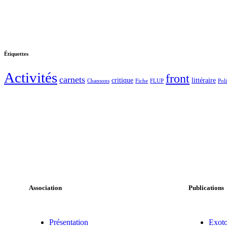
Étiquettes
Activités
front
carnets
critique
littéraire
Chansons
Fiche
FLUP
Pol
Association
Publications
Présentation
Exoto