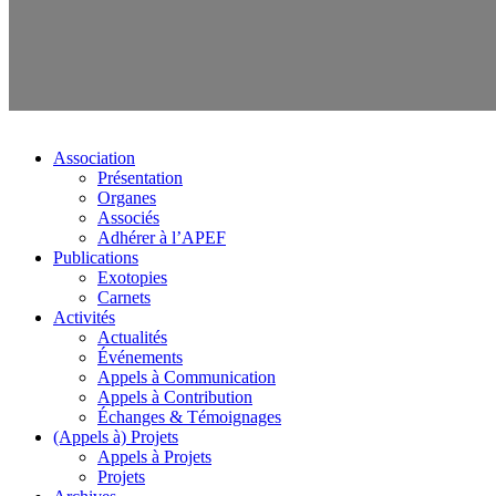
Association
Présentation
Organes
Associés
Adhérer à l’APEF
Publications
Exotopies
Carnets
Activités
Actualités
Événements
Appels à Communication
Appels à Contribution
Échanges & Témoignages
(Appels à) Projets
Appels à Projets
Projets