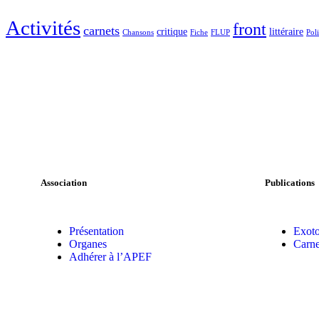
Activités
front
carnets
critique
littéraire
Chansons
Fiche
FLUP
Pol
Association
Publications
Présentation
Exoto
Organes
Carne
Adhérer à l’APEF