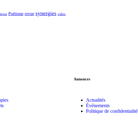
synergies
Poétique
revue
itique
video
Annonces
pies
Actualités
ts
Événements
Politique de confidentialité