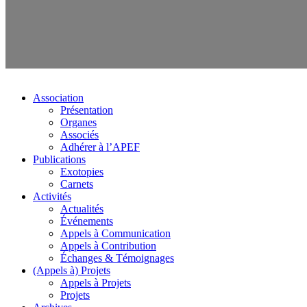
Association
Présentation
Organes
Associés
Adhérer à l’APEF
Publications
Exotopies
Carnets
Activités
Actualités
Événements
Appels à Communication
Appels à Contribution
Échanges & Témoignages
(Appels à) Projets
Appels à Projets
Projets