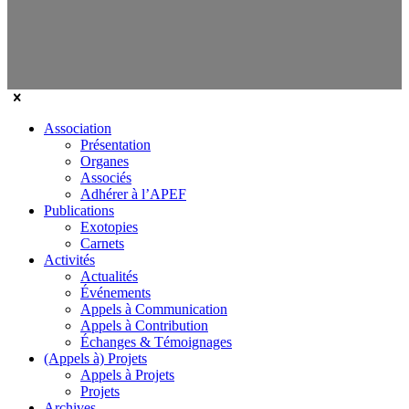
Association
Présentation
Organes
Associés
Adhérer à l’APEF
Publications
Exotopies
Carnets
Activités
Actualités
Événements
Appels à Communication
Appels à Contribution
Échanges & Témoignages
(Appels à) Projets
Appels à Projets
Projets
Archives