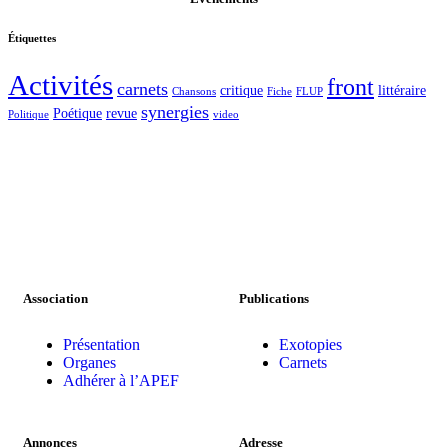
Étiquettes
Activités
front
carnets
critique
littéraire
Chansons
Fiche
FLUP
synergies
Poétique
revue
Politique
video
Association
Publications
Présentation
Exotopies
Organes
Carnets
Adhérer à l’APEF
Annonces
Adresse