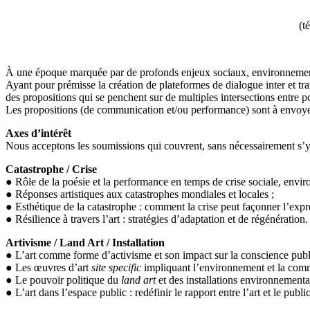
(t
À une époque marquée par de profonds enjeux sociaux, environnementaux 
Ayant pour prémisse la création de plateformes de dialogue inter et t
des propositions qui se penchent sur de multiples intersections entre po
Les propositions (de communication et/ou performance) sont à envo
Axes d’intérêt
Nous acceptons les soumissions qui couvrent, sans nécessairement s’y l
Catastrophe / Crise
● Rôle de la poésie et la performance en temps de crise sociale, envir
● Réponses artistiques aux catastrophes mondiales et locales ;
● Esthétique de la catastrophe : comment la crise peut façonner l’expre
● Résilience à travers l’art : stratégies d’adaptation et de régénération.
Artivisme / Land Art / Installation
● L’art comme forme d’activisme et son impact sur la conscience publ
● Les œuvres d’art
site specific
impliquant l’environnement et la com
● Le pouvoir politique du
land art
et des installations environnementa
● L’art dans l’espace public : redéfinir le rapport entre l’art et le public