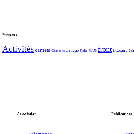
Étiquettes
Activités
front
carnets
critique
littéraire
Chansons
Fiche
FLUP
Pol
Association
Publications