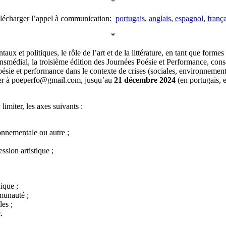
*
élécharger l’appel à communication:
portugais
,
anglais
,
espagnol
,
frança
*
et politiques, le rôle de l’art et de la littérature, en tant que forme
ransmédial, la troisième édition des Journées Poésie et Performance, co
ésie et performance dans le contexte de crises (sociales, environnemental
yer à poeperfo@gmail.com, jusqu’au
21 décembre 2024
(en portugais, e
imiter, les axes suivants :
onnementale ou autre ;
ssion artistique ;
ique ;
munauté ;
les ;
.