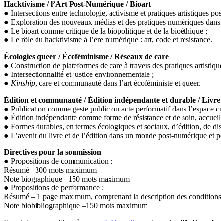
Hacktivisme / l’Art Post-Numérique / Bioart
● Intersections entre technologie, activisme et pratiques artistiques po
● Exploration des nouveaux médias et des pratiques numériques dans 
● Le bioart comme critique de la biopolitique et de la bioéthique ;
● Le rôle du hacktivisme à l’ère numérique : art, code et résistance.
Écologies queer / Écoféminisme / Réseaux de care
● Construction de plateformes de care à travers des pratiques artistique
● Intersectionnalité et justice environnementale ;
●
Kinship
, care et communauté dans l’art écoféministe et queer.
Édition et communauté / Édition indépendante et durable / Livr
● Publication comme geste public ou acte performatif dans l’espace c
● Édition indépendante comme forme de résistance et de soin, accueill
● Formes durables, en termes écologiques et sociaux, d’édition, de distr
● L’avenir du livre et de l’édition dans un monde post-numérique et po
Directives pour la soumission
● Propositions de communication :
Résumé –300 mots maximum
Note biographique –150 mots maximum
● Propositions de performance :
Résumé – 1 page maximum, comprenant la description des conditions te
Note biobibliographique –150 mots maximum