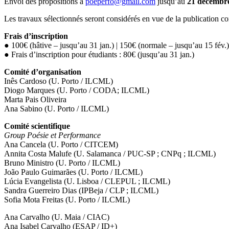
Envoi des propositions à
poeperfo@gmail.com
jusqu’au
21 décembr
Les travaux sélectionnés seront considérés en vue de la publication co
Frais d’inscription
● 100€ (hâtive – jusqu’au 31 jan.) | 150€ (normale – jusqu’au 15 fév.)
● Frais d’inscription pour étudiants : 80€ (jusqu’au 31 jan.)
Comité d’organisation
Inês Cardoso (U. Porto / ILCML)
Diogo Marques (U. Porto / CODA; ILCML)
Marta Pais Oliveira
Ana Sabino (U. Porto / ILCML)
Comité scientifique
Group Poésie et Performance
Ana Cancela (U. Porto / CITCEM)
Annita Costa Malufe (U. Salamanca / PUC-SP ; CNPq ; ILCML)
Bruno Ministro (U. Porto / ILCML)
João Paulo Guimarães (U. Porto / ILCML)
Lúcia Evangelista (U. Lisboa / CLEPUL ; ILCML)
Sandra Guerreiro Dias (IPBeja / CLP ; ILCML)
Sofia Mota Freitas (U. Porto / ILCML)
Ana Carvalho (U. Maia / CIAC)
Ana Isabel Carvalho (ESAP / ID+)