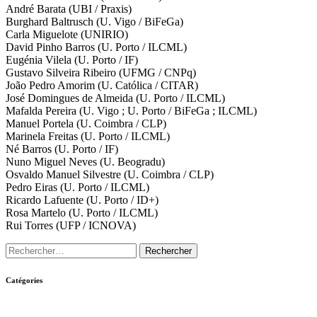
André Barata (UBI / Praxis)
Burghard Baltrusch (U. Vigo / BiFeGa)
Carla Miguelote (UNIRIO)
David Pinho Barros (U. Porto / ILCML)
Eugénia Vilela (U. Porto / IF)
Gustavo Silveira Ribeiro (UFMG / CNPq)
João Pedro Amorim (U. Católica / CITAR)
José Domingues de Almeida (U. Porto / ILCML)
Mafalda Pereira (U. Vigo ; U. Porto / BiFeGa ; ILCML)
Manuel Portela (U. Coimbra / CLP)
Marinela Freitas (U. Porto / ILCML)
Né Barros (U. Porto / IF)
Nuno Miguel Neves (U. Beogradu)
Osvaldo Manuel Silvestre (U. Coimbra / CLP)
Pedro Eiras (U. Porto / ILCML)
Ricardo Lafuente (U. Porto / ID+)
Rosa Martelo (U. Porto / ILCML)
Rui Torres (UFP / ICNOVA)
Catégories