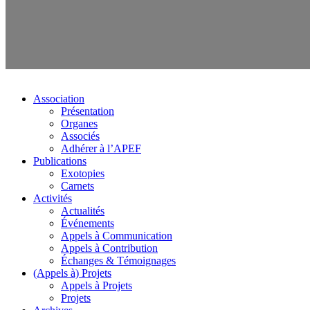
Association
Présentation
Organes
Associés
Adhérer à l’APEF
Publications
Exotopies
Carnets
Activités
Actualités
Événements
Appels à Communication
Appels à Contribution
Échanges & Témoignages
(Appels à) Projets
Appels à Projets
Projets