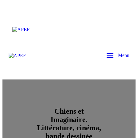
Menu
Chiens et
Imaginaire.
Littérature, cinéma,
bande dessinée