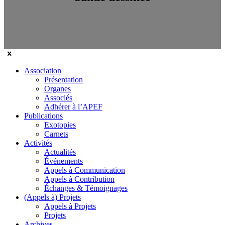
Association
Présentation
Organes
Associés
Adhérer à l’APEF
Publications
Exotopies
Carnets
Activités
Actualités
Événements
Appels à Communication
Appels à Contribution
Échanges & Témoignages
(Appels à) Projets
Appels à Projets
Projets
Archives