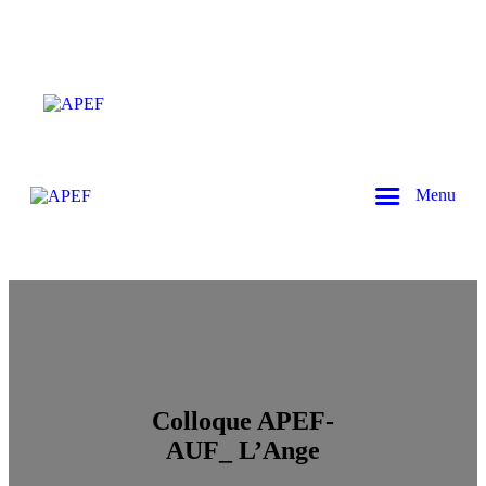
Menu
Colloque APEF-
AUF_ L’Ange