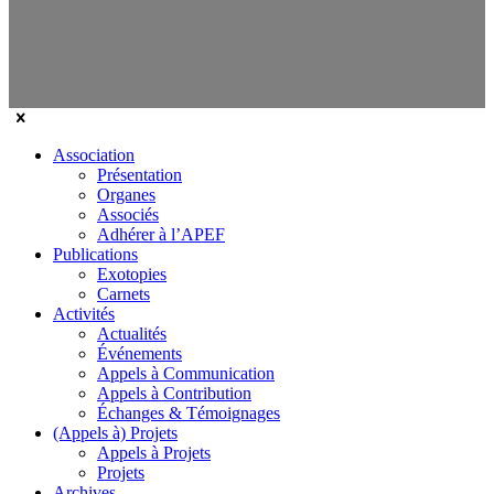
Association
Présentation
Organes
Associés
Adhérer à l’APEF
Publications
Exotopies
Carnets
Activités
Actualités
Événements
Appels à Communication
Appels à Contribution
Échanges & Témoignages
(Appels à) Projets
Appels à Projets
Projets
Archives