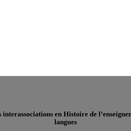
 interassociations en Histoire de l’enseigne
langues