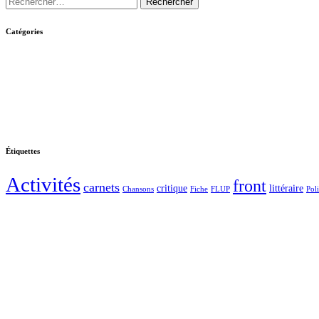
Catégories
Étiquettes
Activités
front
carnets
critique
littéraire
Chansons
Fiche
FLUP
Pol