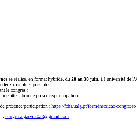
gues
se réalise, en format hybride, du
28 au 30 juin
, à l’université de 
n deux modalités possibles :
nt le congrès ;
 une attestation de présence/participation.
 de présence/participation :
https://fchs.ualg.pt/form/inscricao-congresso
i :
congresalgarve2023@gmail.com