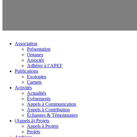
Association
Présentation
Organes
Associés
Adhérer à l’APEF
Publications
Exotopies
Carnets
Activités
Actualités
Événements
Appels à Communication
Appels à Contribution
Échanges & Témoignages
(Appels à) Projets
Appels à Projets
Projets