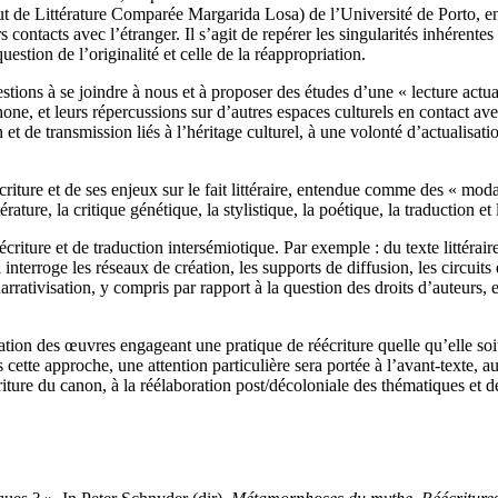
de Littérature Comparée Margarida Losa) de l’Université de Porto, ente
rs contacts avec l’étranger. Il s’agit de repérer les singularités inhérent
question de l’originalité et celle de la réappropriation.
tions à se joindre à nous et à proposer des études d’une « lecture actual
one, et leurs répercussions sur d’autres espaces culturels en contact avec
et de transmission liés à l’héritage culturel, à une volonté d’actualisati
éécriture et de ses enjeux sur le fait littéraire, entendue comme des « mo
érature, la critique génétique, la stylistique, la poétique, la traduction et
écriture et de traduction intersémiotique. Par exemple : du texte littérair
terroge les réseaux de création, les supports de diffusion, les circuits 
ativisation, y compris par rapport à la question des droits d’auteurs, et 
ation des œuvres engageant une pratique de réécriture quelle qu’elle soit 
 cette approche, une attention particulière sera portée à l’avant-texte, a
criture du canon, à la réélaboration post/décoloniale des thématiques et de