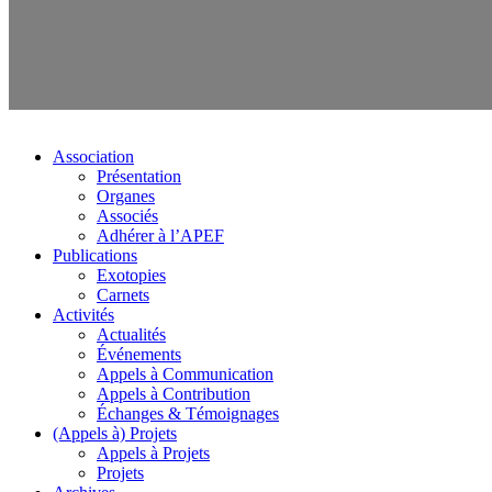
Association
Présentation
Organes
Associés
Adhérer à l’APEF
Publications
Exotopies
Carnets
Activités
Actualités
Événements
Appels à Communication
Appels à Contribution
Échanges & Témoignages
(Appels à) Projets
Appels à Projets
Projets