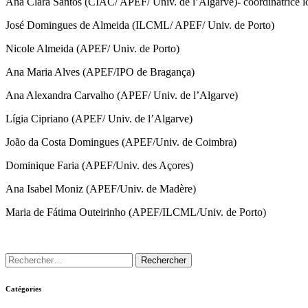
Ana Clara Santos (CIAC/ APEF/ Univ. de l’Algarve)- coordinatrice l
José Domingues de Almeida (ILCML/ APEF/ Univ. de Porto)
Nicole Almeida (APEF/ Univ. de Porto)
Ana Maria Alves (APEF/IPO de Bragança)
Ana Alexandra Carvalho (APEF/ Univ. de l’Algarve)
Lígia Cipriano (APEF/ Univ. de l’Algarve)
João da Costa Domingues (APEF/Univ. de Coimbra)
Dominique Faria (APEF/Univ. des Açores)
Ana Isabel Moniz (APEF/Univ. de Madère)
Maria de Fátima Outeirinho (APEF/ILCML/Univ. de Porto)
Catégories