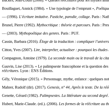
Backès, Jean-Louis (2008). « Quelles réécritures pour les mythes anti
Bouillaguet, Annick (1984). « Une typologie de l’emprunt »,
Poétiqu
— (1996).
L’écriture imitative. Pastiche, parodie, collage
. Paris : Nat
Brunel, Pierre (1992).
Mythocritique : théorie et parcours
. Paris : Pre
— (2003).
Mythopoétique des genres
. Paris : PUF.
Cassin, Barbara (2016).
Éloge de la traduction : compliquer l’univers
Citton, Yves (2007).
Lire, interpréter, actualiser : pourquoi les études l
Compagnon, Antoine (1979).
La seconde main ou le travail de la cita
Gauvin, Lise (2013). « Le palimpseste francophone et la question de
réécritures
. Lyon : ENS Éditions.
Gély, Véronique (2015). « Personnage, mythe, enfance : quelques notes
Mahrer, Rudolf (dir). (2017).
Genesis, n° 44, Après le texte. De la réé
Genette, Gérard (1982).
Palimpsestes. La littérature au second degré
Hubert, Marie-Claude. (ed.). (2006).
Les formes de la réécriture au th