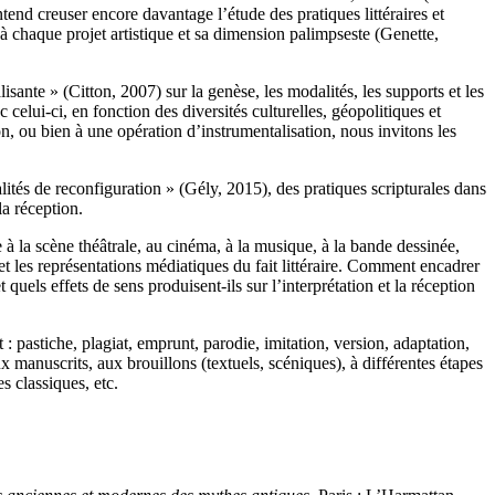
nd creuser encore davantage l’étude des pratiques littéraires et
es à chaque projet artistique et sa dimension palimpseste (Genette,
isante » (Citton, 2007) sur la genèse, les modalités, les supports et les
 celui-ci, en fonction des diversités culturelles, géopolitiques et
on, ou bien à une opération d’instrumentalisation, nous invitons les
dalités de reconfiguration » (Gély, 2015), des pratiques scripturales dans
 la réception.
e à la scène théâtrale, au cinéma, à la musique, à la bande dessinée,
et les représentations médiatiques du fait littéraire. Comment encadrer
quels effets de sens produisent-ils sur l’interprétation et la réception
: pastiche, plagiat, emprunt, parodie, imitation, version, adaptation,
ux manuscrits, aux brouillons (textuels, scéniques), à différentes étapes
s classiques, etc.