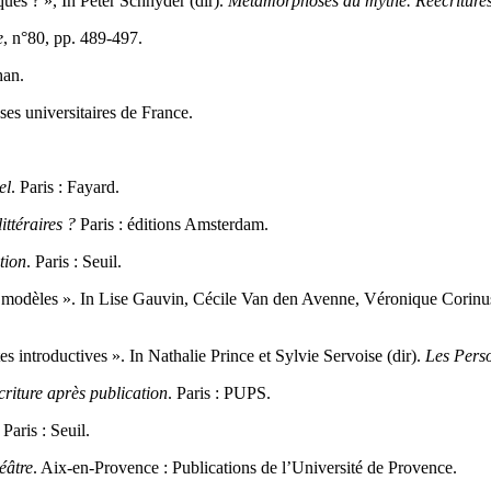
ques ? », In Peter Schnyder (dir).
Métamorphoses du mythe. Réécritures
e
, n°80, pp. 489-497.
han.
sses universitaires de France.
el
. Paris : Fayard.
ittéraires ?
Paris : éditions Amsterdam.
tion
. Paris : Seuil.
s modèles ». In Lise Gauvin, Cécile Van den Avenne, Véronique Corinus
 introductives ». In Nathalie Prince et Sylvie Servoise (dir).
Les Perso
criture après publication
. Paris : PUPS.
. Paris : Seuil.
éâtre
. Aix-en-Provence : Publications de l’Université de Provence.