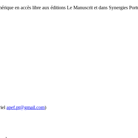
mérique en accès libre aux éditions Le Manuscrit et dans Synergies Portu
riel
apef.pt@gmail.com
)