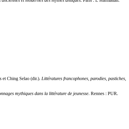
 anciennes et modernes des mythes antiques
. Paris : L’Harmattan.
 et Ching Selao (dir.).
Littératures francophones, parodies, pastiches,
nnages mythiques dans la littérature de jeunesse
. Rennes : PUR.