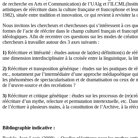
de recherche en Arts et Communication) de l’UAlg et l’ILCML(Institut 
artistiques de réécriture dans la culture française et francophone et leu
1982), située entre tradition et innovation, ce qui revient à revisiter la 
Nous invitons les chercheurs et chercheuses qui s’intéressent à ces ques
formes de l’acte de réécrire dans le champ culturel français et francoph
idéologiques. Afin de recentrer ces questions sur les modes de création 
chercheurs à travailler autour des 3 axes suivants :
1)
Réécriture et littérarité : études autour de la(des) définition(s) de r
une dimension interdisciplinaire à la croisée entre la linguistique, la litt
2)
Réécriture et transposition générique : études sur les pratiques de ré
etc., notamment par l’intermédiaire d’une approche médiapoétique qui in
les phénomènes de spectacularisation et de dramatisation ou ceux de narr
de l’œuvre-source et des recréations ?
3)
Réécriture et critique génétique : études sur les processus de (re)cré
réécriture d’un mythe, relecture et permutation intertextuelle, etc. Dans
de l’écriture à plusieurs mains, à la constitution de l’Archive, à la réé
Bibliographie indicative :