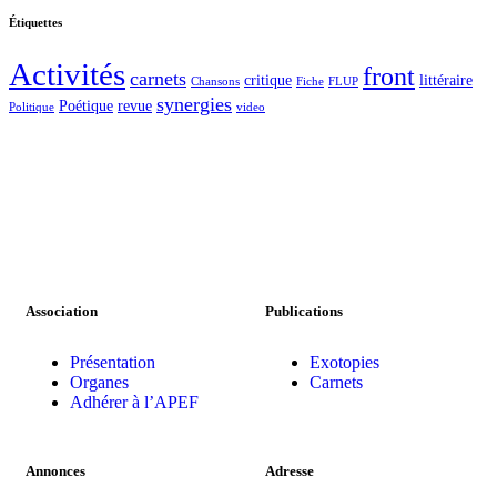
Étiquettes
Activités
front
carnets
critique
littéraire
Chansons
Fiche
FLUP
synergies
Poétique
revue
Politique
video
Association
Publications
Présentation
Exotopies
Organes
Carnets
Adhérer à l’APEF
Annonces
Adresse