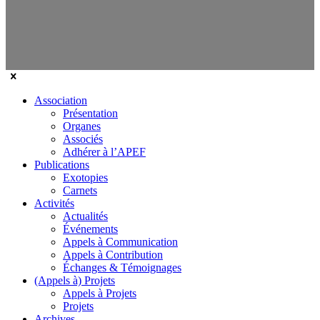
Association
Présentation
Organes
Associés
Adhérer à l’APEF
Publications
Exotopies
Carnets
Activités
Actualités
Événements
Appels à Communication
Appels à Contribution
Échanges & Témoignages
(Appels à) Projets
Appels à Projets
Projets
Archives