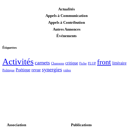
Actualités
Appels à Communication
Appels à Contribution
Autres Annonces
Événements
Étiquettes
Activités
front
carnets
critique
littéraire
Chansons
Fiche
FLUP
synergies
Poétique
revue
Politique
video
Association
Publications