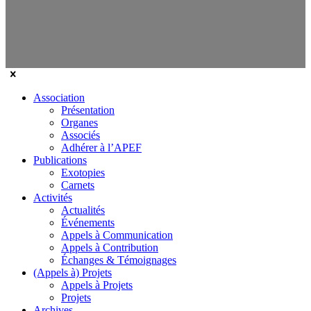
Association
Présentation
Organes
Associés
Adhérer à l’APEF
Publications
Exotopies
Carnets
Activités
Actualités
Événements
Appels à Communication
Appels à Contribution
Échanges & Témoignages
(Appels à) Projets
Appels à Projets
Projets
Archives