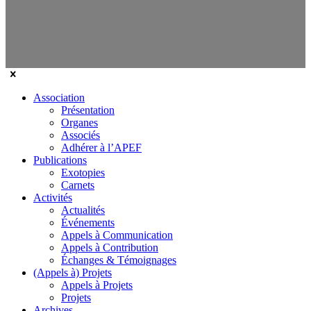
Association
Présentation
Organes
Associés
Adhérer à l’APEF
Publications
Exotopies
Carnets
Activités
Actualités
Événements
Appels à Communication
Appels à Contribution
Échanges & Témoignages
(Appels à) Projets
Appels à Projets
Projets
Archives