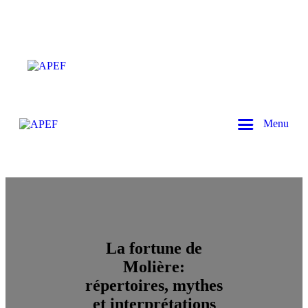
Menu
La fortune de
Molière:
répertoires, mythes
et interprétations