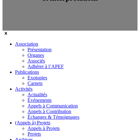
Association
Présentation
Organes
Associés
Adhérer à l’APEF
Publications
Exotopies
Carnets
Activités
Actualités
Événements
Appels à Communication
Appels à Contribution
Échanges & Témoignages
(Appels à) Projets
Appels à Projets
Projets
Archives