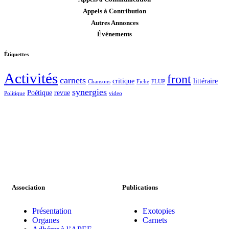
Appels à Contribution
Autres Annonces
Événements
Étiquettes
Activités
front
carnets
critique
littéraire
Chansons
Fiche
FLUP
synergies
Poétique
revue
Politique
video
Association
Publications
Présentation
Exotopies
Organes
Carnets