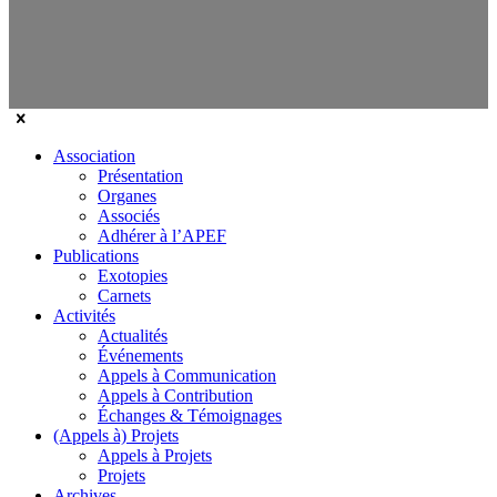
Association
Présentation
Organes
Associés
Adhérer à l’APEF
Publications
Exotopies
Carnets
Activités
Actualités
Événements
Appels à Communication
Appels à Contribution
Échanges & Témoignages
(Appels à) Projets
Appels à Projets
Projets
Archives