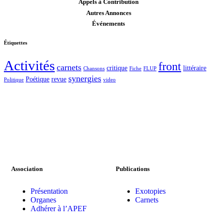
Appels à Contribution
Autres Annonces
Événements
Étiquettes
Activités
front
carnets
critique
littéraire
Chansons
Fiche
FLUP
synergies
Poétique
revue
Politique
video
Association
Publications
Présentation
Exotopies
Organes
Carnets
Adhérer à l’APEF