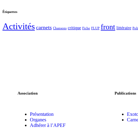
Étiquettes
Activités
front
carnets
critique
littéraire
Chansons
Fiche
FLUP
Pol
Association
Publications
Présentation
Exoto
Organes
Carne
Adhérer à l’APEF