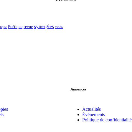
synergies
Poétique
revue
itique
video
Annonces
pies
Actualités
ts
Événements
Politique de confidentialité