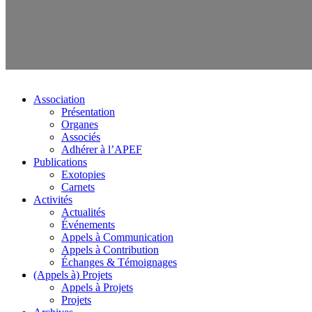
Association
Présentation
Organes
Associés
Adhérer à l’APEF
Publications
Exotopies
Carnets
Activités
Actualités
Événements
Appels à Communication
Appels à Contribution
Échanges & Témoignages
(Appels à) Projets
Appels à Projets
Projets