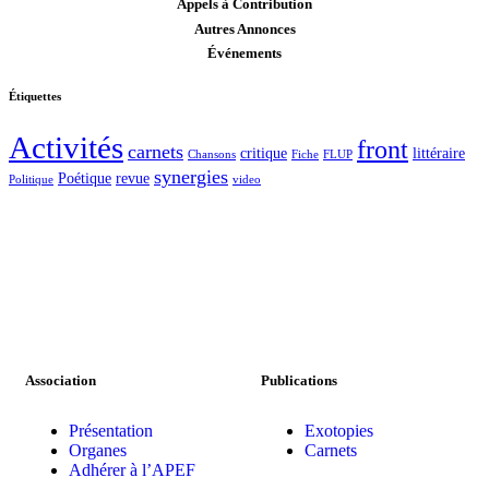
Appels à Contribution
Autres Annonces
Événements
Étiquettes
Activités
front
carnets
critique
littéraire
Chansons
Fiche
FLUP
synergies
Poétique
revue
Politique
video
Association
Publications
Présentation
Exotopies
Organes
Carnets
Adhérer à l’APEF