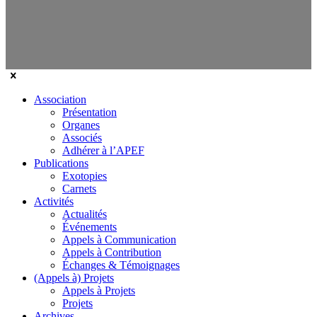
Association
Présentation
Organes
Associés
Adhérer à l’APEF
Publications
Exotopies
Carnets
Activités
Actualités
Événements
Appels à Communication
Appels à Contribution
Échanges & Témoignages
(Appels à) Projets
Appels à Projets
Projets
Archives