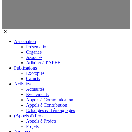
Association
Présentation
Organes
Associés
Adhérer à l’APEF
Publications
Exotopies
Carnets
Activités
Actualités
Événements
Appels à Communication
Appels à Contribution
Échanges & Témoignages
(Appels à) Projets
Appels à Projets
Projets
Archives