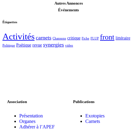
Autres Annonces
Événements
Étiquettes
Activités
front
carnets
critique
littéraire
Chansons
Fiche
FLUP
synergies
Poétique
revue
Politique
video
Association
Publications
Présentation
Exotopies
Organes
Carnets
Adhérer à l’APEF