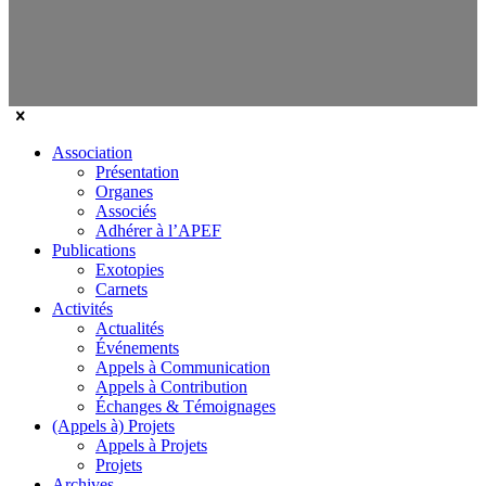
Association
Présentation
Organes
Associés
Adhérer à l’APEF
Publications
Exotopies
Carnets
Activités
Actualités
Événements
Appels à Communication
Appels à Contribution
Échanges & Témoignages
(Appels à) Projets
Appels à Projets
Projets
Archives