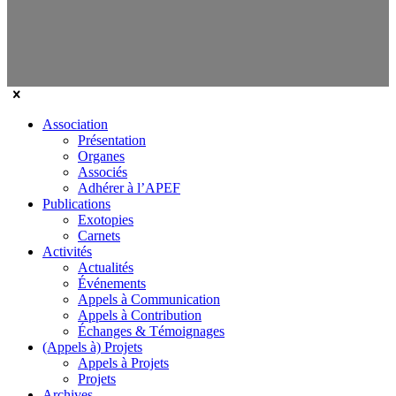
Association
Présentation
Organes
Associés
Adhérer à l’APEF
Publications
Exotopies
Carnets
Activités
Actualités
Événements
Appels à Communication
Appels à Contribution
Échanges & Témoignages
(Appels à) Projets
Appels à Projets
Projets
Archives