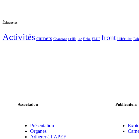
Étiquettes
Activités
front
carnets
critique
littéraire
Chansons
Fiche
FLUP
Pol
Association
Publications
Présentation
Exoto
Organes
Carne
Adhérer à l’APEF