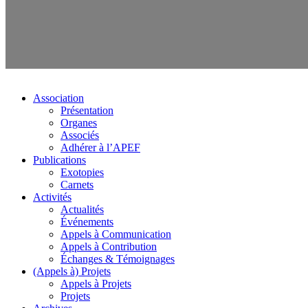
Association
Présentation
Organes
Associés
Adhérer à l’APEF
Publications
Exotopies
Carnets
Activités
Actualités
Événements
Appels à Communication
Appels à Contribution
Échanges & Témoignages
(Appels à) Projets
Appels à Projets
Projets